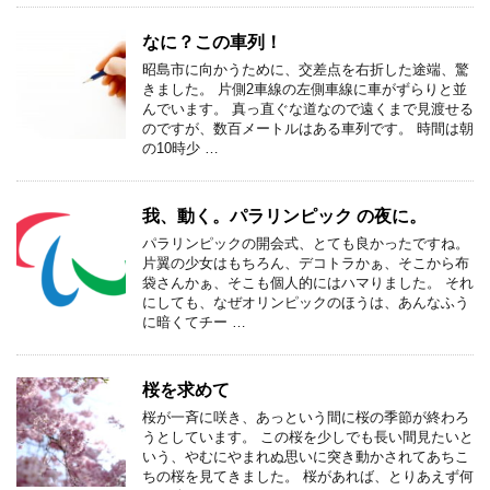
なに？この車列！
昭島市に向かうために、交差点を右折した途端、驚
きました。 片側2車線の左側車線に車がずらりと並
んでいます。 真っ直ぐな道なので遠くまで見渡せる
のですが、数百メートルはある車列です。 時間は朝
の10時少 …
我、動く。パラリンピック の夜に。
パラリンピックの開会式、とても良かったですね。
片翼の少女はもちろん、デコトラかぁ、そこから布
袋さんかぁ、そこも個人的にはハマりました。 それ
にしても、なぜオリンピックのほうは、あんなふう
に暗くてチー …
桜を求めて
桜が一斉に咲き、あっという間に桜の季節が終わろ
うとしています。 この桜を少しでも長い間見たいと
いう、やむにやまれぬ思いに突き動かされてあちこ
ちの桜を見てきました。 桜があれば、とりあえず何