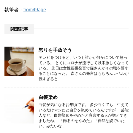
執筆者：
from49age
関連記事
怒りを手放そう
テレビをつけると、いつも誰かが何かについて怒っ
ている。 とくにコロナが流行して以来激しくなって
いる。 先日は女性蔑視発言で森さんがその職を辞す
ることになった。 森さんの発言はもちろんレベルが
低すぎると …
白髪染め
白髪が気になるお年頃です。 多少白くても、生えて
いるだけマシだと自分を慰めているんですが… 芸能
人など、白髪染めをやめたと宣言する人が増えてき
ましたね。 「飾るのをやめた」「自然な姿でいた
い」みたいな …